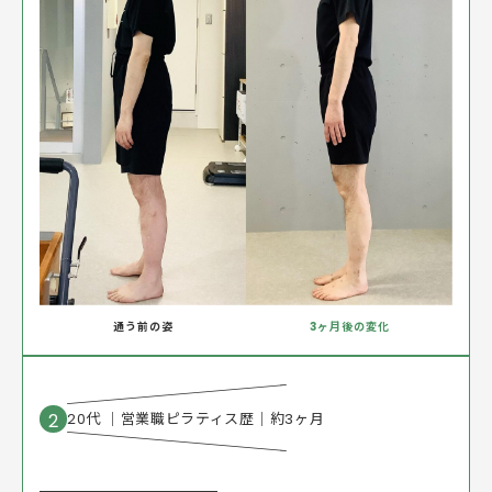
通う前の姿
3ヶ月後の変化
2
20代 ｜
営業職
ピラティス歴｜約3ヶ月