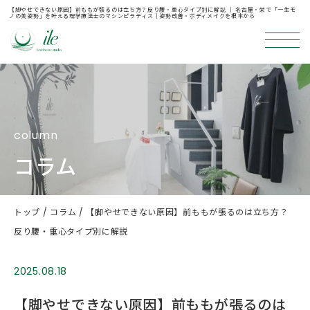
【脚やせできない原因】前ももが張るのは立ち方？反り腰・重心タイプ別に解説 ｜ 名古屋・栄で「一生モ
ノの美姿勢」を叶える理学療法士のマシンピラティス｜姿勢改善・ボディメイクを根本から
column
コラム
トップ
コラム
【脚やせできない原因】前ももが張るのは立ち方？
反り腰・重心タイプ別に解説
2025.08.18
【脚やせできない原因】前ももが張るのは