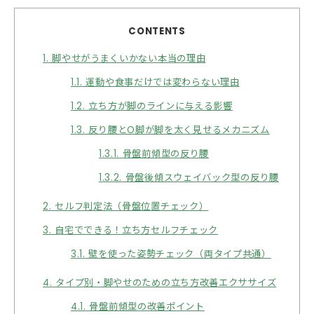
CONTENTS
1.
脚やせがうまくいかない本当の理由
1.1.
運動や食事だけでは変わらない理由
1.2.
立ち方が脚のラインに与える影響
1.3.
反り腰とO脚が脚を太く見せるメカニズム
1.3.1.
骨盤前傾型の反り腰
1.3.2.
骨盤後傾スウェイバック型の反り腰
2.
セルフ判定法（骨盤位置チェック）
3.
自宅でできる！立ち方セルフチェック
3.1.
壁を使った姿勢チェック（両タイプ共通）
4.
タイプ別・脚やせのための立ち方改善エクササイズ
4.1.
骨盤前傾型の改善ポイント