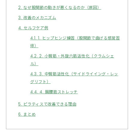
2.
なぜ股関節の動きが悪くなるのか（原因）
3.
改善のメカニズム
4.
セルフケア例
4.1.
1. ヒップヒンジ練習（股関節で曲げる感覚習
得）
4.2.
2. 小臀筋・外旋六筋活性化（クラムシェ
ル）
4.3.
3. 中臀筋活性化（サイドライイング・レッ
グリフト）
4.4.
4. 腸腰筋ストレッチ
5.
ピラティスで改善できる理由
6.
まとめ