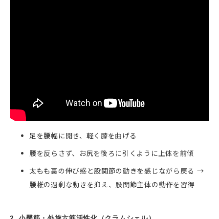
足を腰幅に開き、軽く膝を曲げる
腰を反らさず、お尻を後ろに引くように上体を前傾
太もも裏の伸び感と股関節の動きを感じながら戻る →
腰椎の過剰な動きを抑え、股関節主体の動作を習得
2. 小臀筋・外旋六筋活性化（クラムシェル）