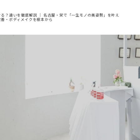
る？違いを徹底解説 ｜ 名古屋・栄で「一生モノの美姿勢」を叶え
改善・ボディメイクを根本から