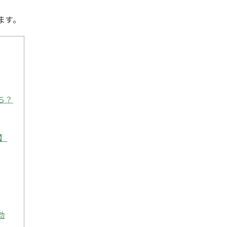
ます。
ち？
】
効