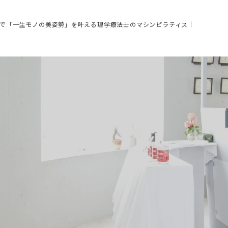
栄で「一生モノの美姿勢」を叶える理学療法士のマシンピラティス｜